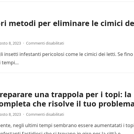
ori metodi per eliminare le cimici de
osto 8, 2023
·
Commenti disabilitati
insetti infestanti pericolosi come le cimici dei letti. Se fino
mi tempi…
eparare una trappola per i topi: la
ompleta che risolve il tuo problem
osto 8, 2023
·
Commenti disabilitati
nte, negli ultimi tempi sembrano essere aumentatati i topi
infestanti fastidiosi che si trovano in giro per la città e