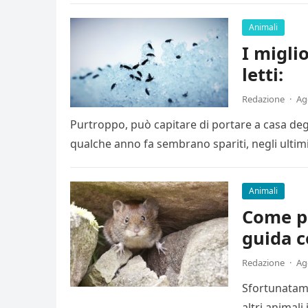
Animali
I migli
letti:
Redazione
·
Ag
Purtroppo, può capitare di portare a casa degli 
qualche anno fa sembrano spariti, negli ulti
Animali
Come pr
guida c
Redazione
·
Ag
Sfortunatame
altri animali 