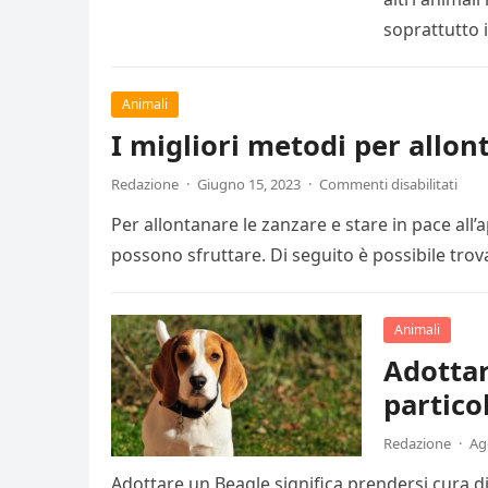
soprattutto i
Animali
I migliori metodi per allon
Redazione
·
Giugno 15, 2023
·
Commenti disabilitati
Per allontanare le zanzare e stare in pace all’
possono sfruttare. Di seguito è possibile trova
Animali
Adottar
partico
Redazione
·
Ag
Adottare un Beagle significa prendersi cura d