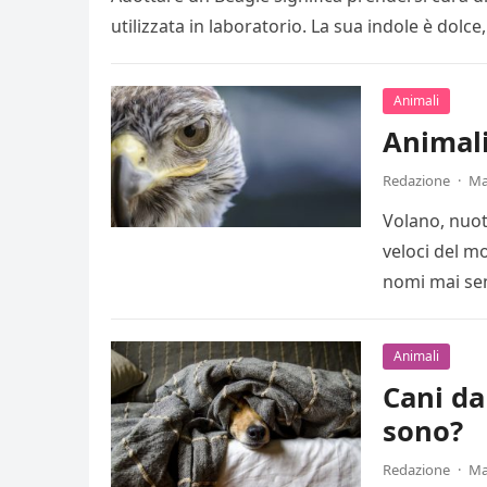
utilizzata in laboratorio. La sua indole è dolc
Animali
Animali
Redazione
·
Ma
Volano, nuot
veloci del m
nomi mai sen
Animali
Cani da
sono?
Redazione
·
Ma