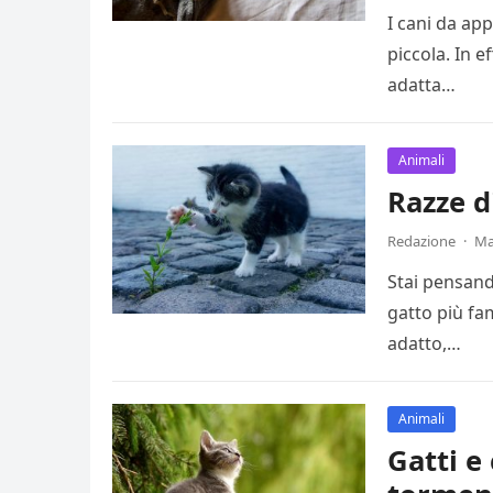
I cani da ap
piccola. In e
adatta…
Animali
Razze d
Redazione
·
Ma
Stai pensand
gatto più fa
adatto,…
Animali
Gatti e