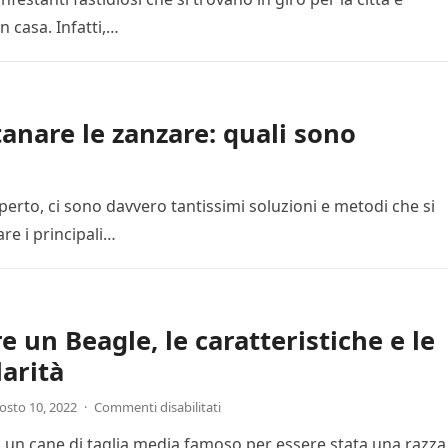
n casa. Infatti,…
tanare le zanzare: quali sono
aperto, ci sono davvero tantissimi soluzioni e metodi che si
re i principali…
e un Beagle, le caratteristiche e le
larità
osto 10, 2022
·
Commenti disabilitati
i un cane di taglia media famoso per essere stata una razza