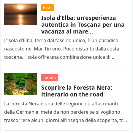
News
Isola d’Elba: un’esperienza
autentica in Toscana per una
vacanza al mare
semplicemente
L’Isola d’Elba, terra dal fascino unico, è un paradiso
indimenticabile
nascosto nel Mar Tirreno. Poco distante dalla costa
toscana, l’isola offre una combinazione unica di
paesaggi incantevoli, storia…
Turismo
Scoprire la Foresta Nera:
itinerario on the road
La Foresta Nera è una delle regioni più affascinanti
della Germania: meta da non perdere se si vogliono
trascorrere alcuni giorni all’insegna della scoperta, tra
paesini pittoreschi…