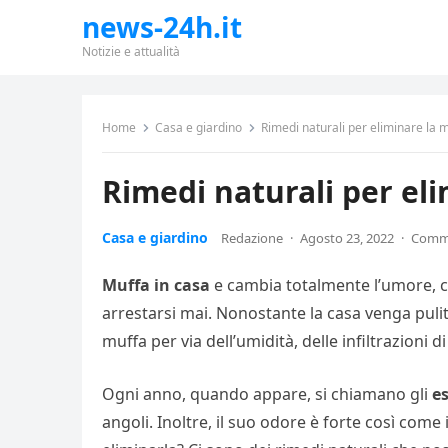
news-24h.it
Notizie e attualità
Home
Casa e giardino
Rimedi naturali per eliminare la m
Rimedi naturali per eli
Casa e giardino
Redazione
·
Agosto 23, 2022
·
Commen
Muffa in casa
e cambia totalmente l’umore, 
arrestarsi mai. Nonostante la casa venga puli
muffa per via dell’umidità, delle infiltrazioni d
Ogni anno, quando appare, si chiamano gli
es
angoli. Inoltre, il suo odore è forte così co