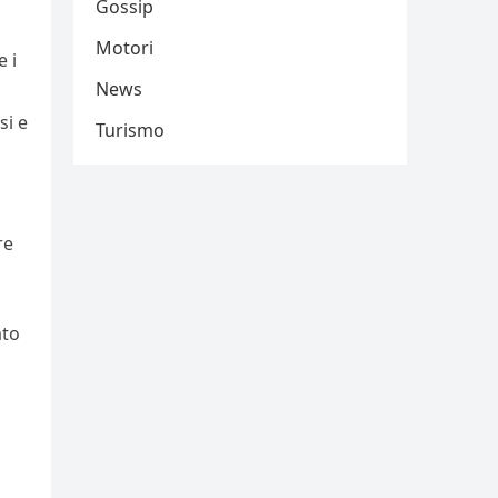
Gossip
Motori
e i
News
si e
Turismo
re
ato