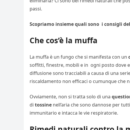
eliminarla? Ci sono dei rimedi naturali che po
passi.
Scopriamo insieme quali sono i consigli de
Che cos’è la muffa
La muffa è un fungo che si manifesta con un
soffitti, finestre, mobili e in ogni posto dove
diffusione sono tracciabili a causa di una serie
riscaldamento non efficaci o cumunque che non
Ovviamente, non si tratta solo di una
questio
di
tossine
nell’aria che sono dannose per tutti 
immunitario e intacca le vie respiratorie.
Rimedi naturali contro la 