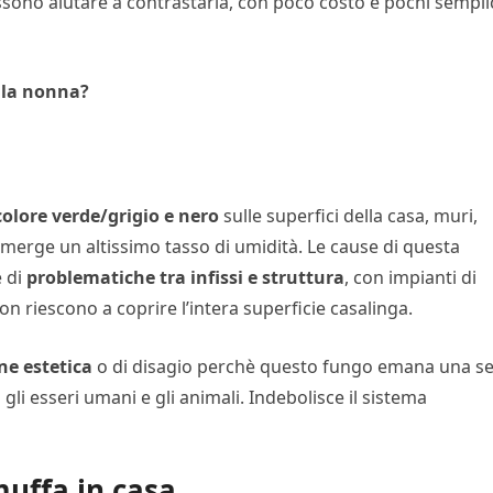
ssono aiutare a contrastarla, con poco costo e pochi sempli
lla nonna?
colore verde/grigio e nero
sulle superfici della casa, muri,
 emerge un altissimo tasso di umidità. Le cause di questa
 di
problematiche tra infissi e struttura
, con impianti di
 riescono a coprire l’intera superficie casalinga.
ne estetica
o di disagio perchè questo fungo emana una se
gli esseri umani e gli animali. Indebolisce il sistema
muffa in casa