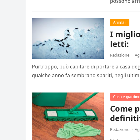
possono arri
Animali
I migli
letti:
Redazione
·
Ag
Purtroppo, può capitare di portare a casa degli 
qualche anno fa sembrano spariti, negli ulti
Casa e giardin
Come pu
definit
Redazione
·
Ag