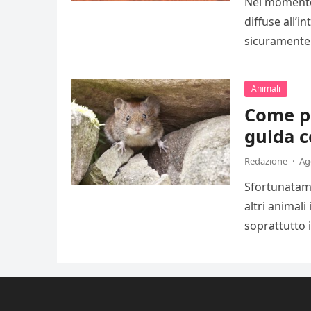
Nel momento 
diffuse all’in
sicuramente 
Animali
Come pr
guida c
Redazione
·
Ag
Sfortunatame
altri animali 
soprattutto i