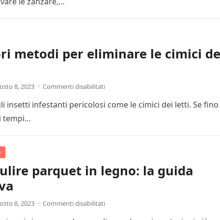
vare le zanzare,…
ori metodi per eliminare le cimici de
osto 8, 2023
·
Commenti disabilitati
insetti infestanti pericolosi come le cimici dei letti. Se fino
mi tempi…
o
lire parquet in legno: la guida
iva
osto 8, 2023
·
Commenti disabilitati