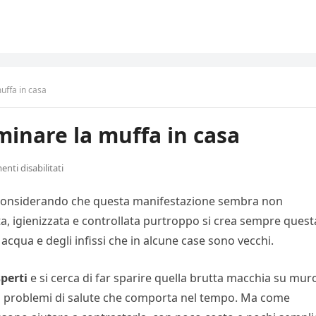
uffa in casa
minare la muffa in casa
ti disabilitati
considerando che questa manifestazione sembra non
ta, igienizzata e controllata purtroppo si crea sempre quest
i acqua e degli infissi che in alcune case sono vecchi.
perti
e si cerca di far sparire quella brutta macchia su mur
me i problemi di salute che comporta nel tempo. Ma come