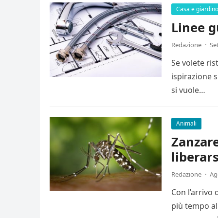
Casa e giardin
Linee g
Redazione
·
Se
Se volete ris
ispirazione s
si vuole…
Animali
Zanzare
liberar
Redazione
·
Ag
Con l’arrivo 
più tempo all