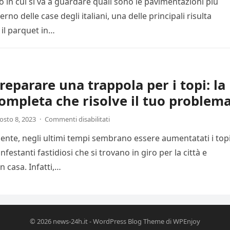
in cui si va a guardare quali sono le pavimentazioni più
terno delle case degli italiani, una delle principali risulta
il parquet in…
eparare una trappola per i topi: la
ompleta che risolve il tuo problem
osto 8, 2023
·
Commenti disabilitati
nte, negli ultimi tempi sembrano essere aumentatati i topi
infestanti fastidiosi che si trovano in giro per la città e
n casa. Infatti,…
© 2026
news-24h.it
-
WordPress Blog Theme
di
WPEnjoy