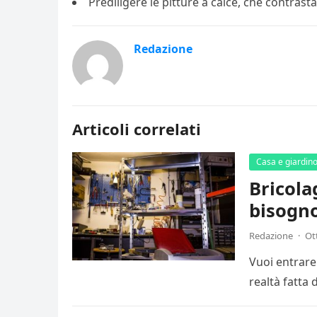
Prediligere le pitture a calce, che contrast
Redazione
Articoli correlati
Casa e giardin
Bricolag
bisogn
Redazione
·
Ot
Vuoi entrare
realtà fatta 