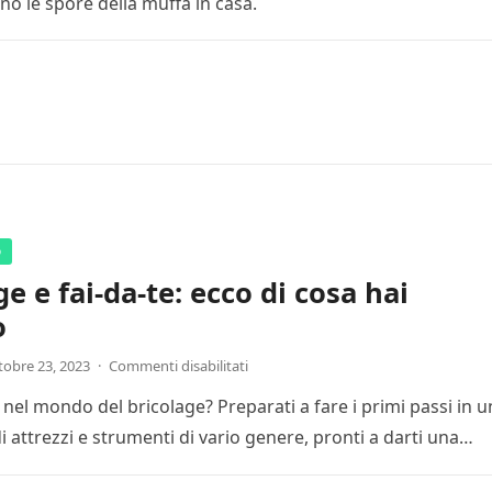
ano le spore della muffa in casa.
o
e e fai-da-te: ecco di cosa hai
o
tobre 23, 2023
·
Commenti disabilitati
 nel mondo del bricolage? Preparati a fare i primi passi in 
di attrezzi e strumenti di vario genere, pronti a darti una…