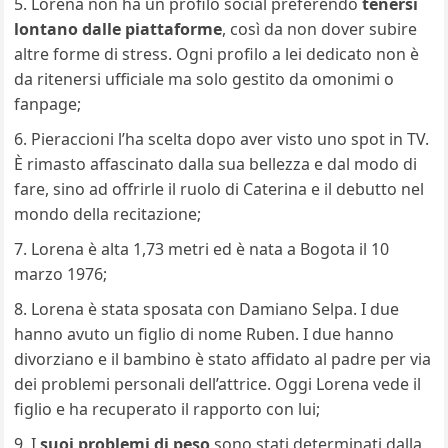
Lorena non ha un profilo social preferendo
tenersi
lontano dalle piattaforme
, così da non dover subire
altre forme di stress. Ogni profilo a lei dedicato non è
da ritenersi ufficiale ma solo gestito da omonimi o
fanpage;
Pieraccioni l’ha scelta dopo aver visto uno spot in TV.
È rimasto affascinato dalla sua bellezza e dal modo di
fare, sino ad offrirle il ruolo di Caterina e il debutto nel
mondo della recitazione;
Lorena è alta 1,73 metri ed è nata a Bogota il 10
marzo 1976;
Lorena è stata sposata con Damiano Selpa. I due
hanno avuto un figlio di nome Ruben. I due hanno
divorziano e il bambino è stato affidato al padre per via
dei problemi personali dell’attrice. Oggi Lorena vede il
figlio e ha recuperato il rapporto con lui;
I
suoi problemi di peso
sono stati determinati dalla