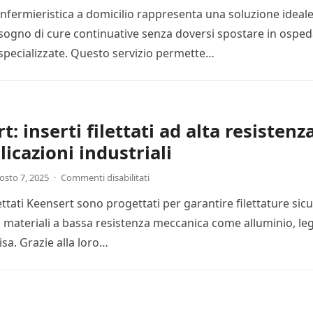
 infermieristica a domicilio rappresenta una soluzione ideal
isogno di cure continuative senza doversi spostare in osped
e specializzate. Questo servizio permette…
: inserti filettati ad alta resistenz
licazioni industriali
osto 7, 2025
·
Commenti disabilitati
ilettati Keensert sono progettati per garantire filettature sic
u materiali a bassa resistenza meccanica come alluminio, le
sa. Grazie alla loro…