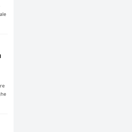
e
ale
a
ure
ghe