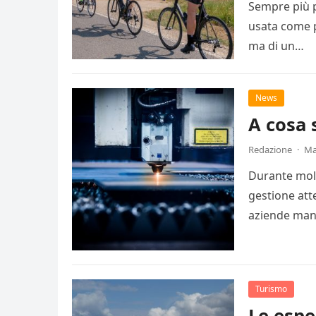
Sempre più p
usata come p
ma di un…
News
A cosa 
Redazione
·
Ma
Durante molt
gestione att
aziende man
Turismo
Le espe