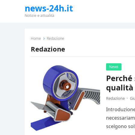
news-24h.it
Notizie e attualità
Home
Redazione
Redazione
News
Perché s
qualità
Redazione
·
Gi
Introduzione
necessariame
scelgono solu
casa,…