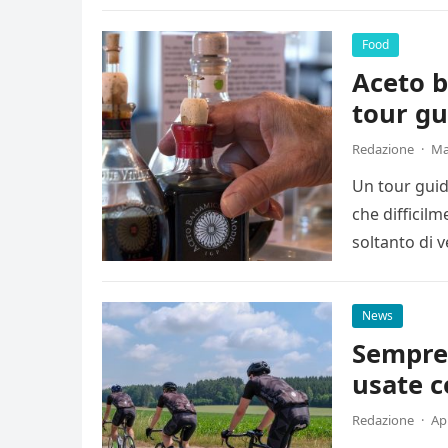
Food
Aceto b
tour gu
Redazione
·
Ma
Un tour guid
che difficil
soltanto di 
News
Sempre 
usate 
Redazione
·
Apr