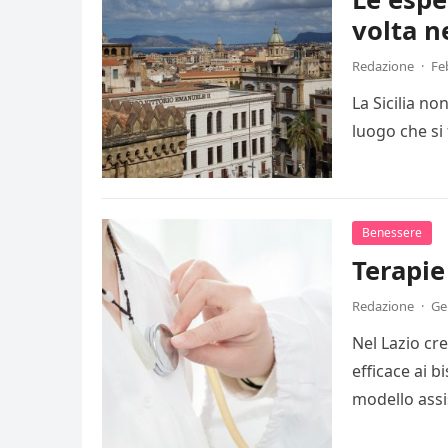
volta ne
Redazione
·
Fe
La Sicilia n
luogo che si
Benessere
Terapie
Redazione
·
Ge
Nel Lazio cre
efficace ai b
modello assi