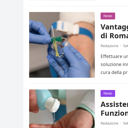
News
Vantagg
di Rom
Redazione
·
Se
Effettuare u
soluzione in
cura della p
News
Assiste
Funzion
Redazione
·
Se