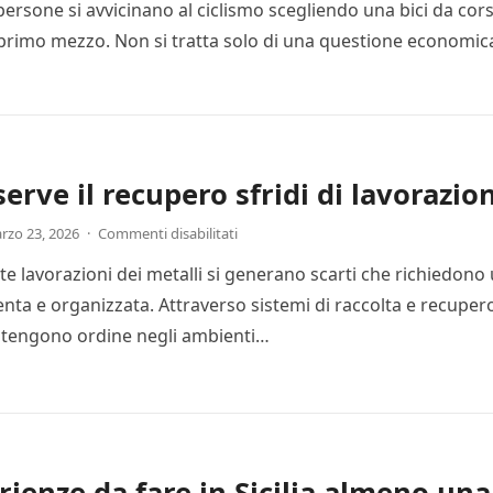
ersone si avvicinano al ciclismo scegliendo una bici da cor
rimo mezzo. Non si tratta solo di una questione economic
serve il recupero sfridi di lavorazio
rzo 23, 2026
·
Commenti disabilitati
e lavorazioni dei metalli si generano scarti che richiedono
enta e organizzata. Attraverso sistemi di raccolta e recupero
tengono ordine negli ambienti…
rienze da fare in Sicilia almeno una