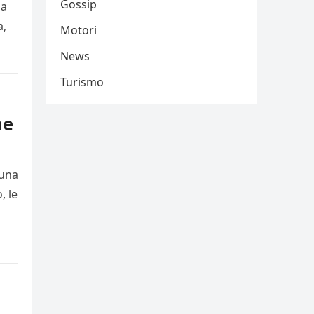
Gossip
sa
a,
Motori
News
Turismo
ne
 una
, le