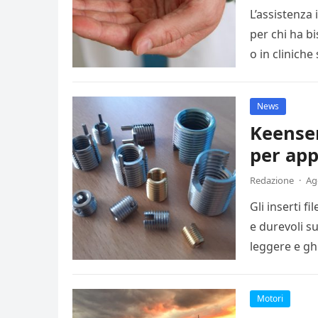
L’assistenza
per chi ha b
o in clinich
News
Keensert
per app
Redazione
·
Ag
Gli inserti f
e durevoli s
leggere e ghi
Motori